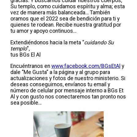
gracias. Y buscamos cuidar nuestros cuerpos,
Su templo, como cuidamos espíritu y alma; esta
vez de manera más balanceada… También
oramos que el 2022 sea de bendición para ti y
quienes te rodean. Recibe nuestra gratitud por
tu amor y apoyo continuos…
Extendiéndonos hacia la meta “
cuidando Su
templo
”,
tus BGs El Al
Encuéntranos en
www.facebook.com/BGsEtAl
y
dale “Me Gusta” a la página y al grupo para
actualizaciones y fotos de nuestro ministerio. Si
deseas conseguirnos, envíanos tu email y
número de celular por mensaje interno a BGs Et
Al y con gusto nos conectaremos tan pronto nos
sea posible…