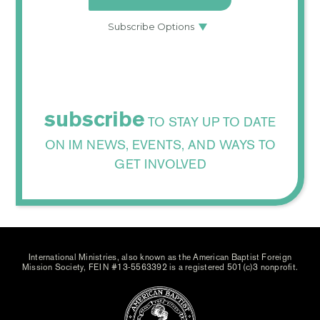
subscribe
TO STAY UP TO DATE
ON IM NEWS, EVENTS, AND WAYS TO
GET INVOLVED
International Ministries, also known as the American Baptist Foreign
Mission Society, FEIN #13-5563392 is a registered 501(c)3 nonprofit.